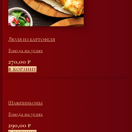
Люля из картофеля
Блюда на углях
270,00
₽
В КОРЗИНУ
Шампиньоны
Блюда на углях
290,00
₽