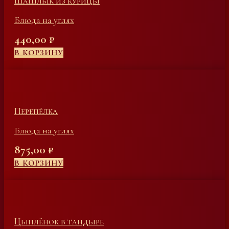
Шашлык из курицы
Блюда на углях
440,00
₽
В КОРЗИНУ
Перепёлка
Блюда на углях
875,00
₽
В КОРЗИНУ
Цыплёнок в тандыре