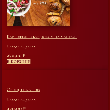
Картофель с курдюком на мангале
Блюда на углях
270,00
₽
В КОРЗИНУ
Овощи на углях
Блюда на углях
430,00
₽