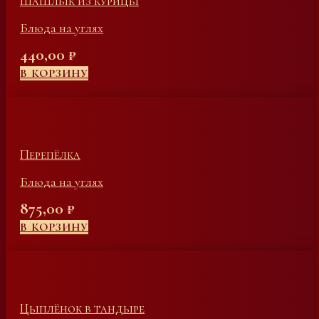
Шашлык из курицы
Блюда на углях
440,00
₽
В КОРЗИНУ
Перепёлка
Блюда на углях
875,00
₽
В КОРЗИНУ
Цыплёнок в тандыре