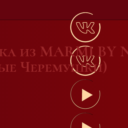
вка из MARMI BY
вые Черемушки)