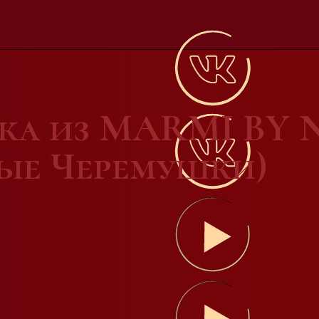
вка из MARMI BY
вые Черемушки)