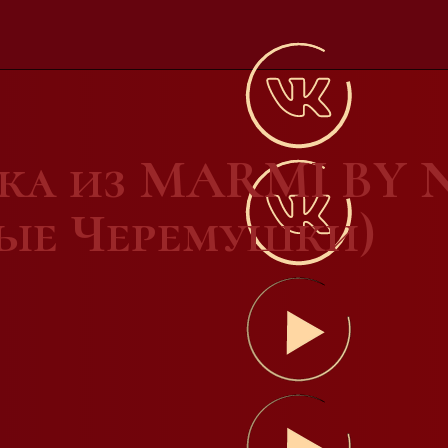
вка из MARMI BY
вые Черемушки)