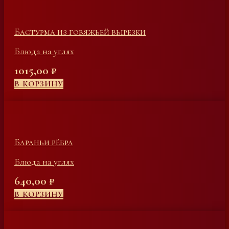
Бастурма из говяжьей вырезки
Блюда на углях
1015,00
₽
В КОРЗИНУ
Бараньи рёбра
Блюда на углях
640,00
₽
В КОРЗИНУ