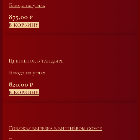
Блюда на углях
875,00
₽
В КОРЗИНУ
Цыплёнок в тандыре
Блюда на углях
820,00
₽
В КОРЗИНУ
Говяжья вырезка в вишнёвом соусе