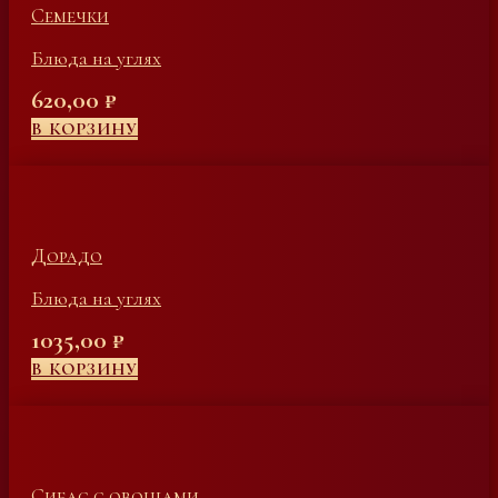
Семечки
Блюда на углях
620,00
₽
В КОРЗИНУ
Дорадо
Блюда на углях
1035,00
₽
В КОРЗИНУ
Сибас с овощами