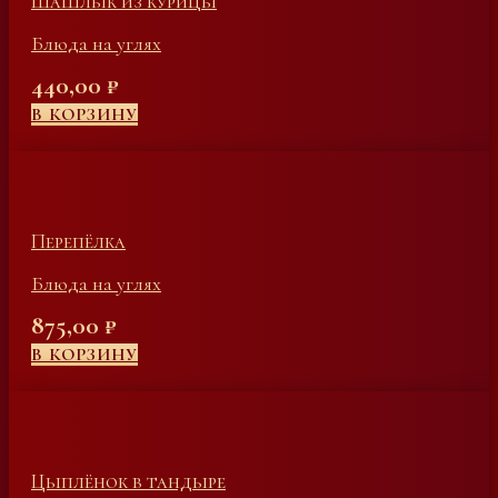
Шашлык из курицы
Блюда на углях
440,00
₽
В КОРЗИНУ
Перепёлка
Блюда на углях
875,00
₽
В КОРЗИНУ
Цыплёнок в тандыре