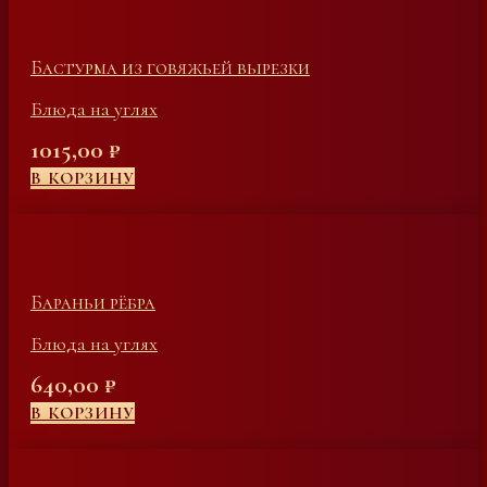
Бастурма из говяжьей вырезки
Блюда на углях
1015,00
₽
В КОРЗИНУ
Бараньи рёбра
Блюда на углях
640,00
₽
В КОРЗИНУ