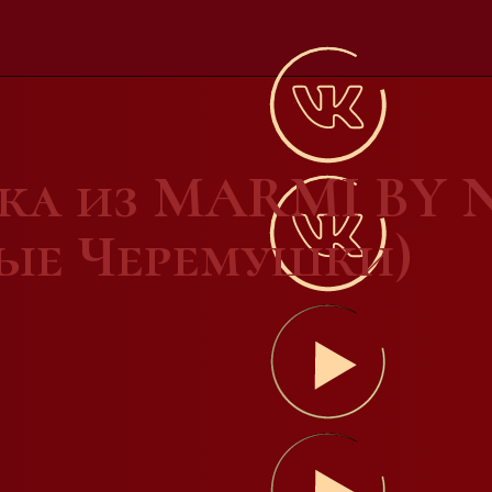
вка из MARMI BY
вые Черемушки)