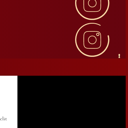
0
elit