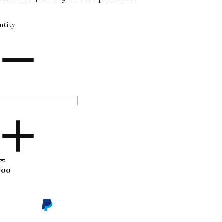
ntity
00
.00