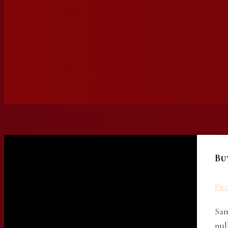
Bu
Pro
Sam
nul