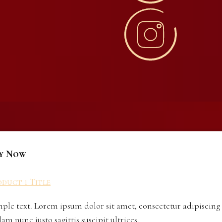
y Now
duct 1 Title
ple text. Lorem ipsum dolor sit amet, consectetur adipiscing 
lam nunc justo sagittis suscipit ultrices.