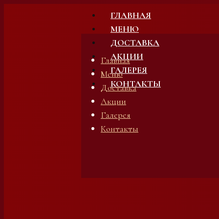
Skip
ГЛАВНАЯ
to
МЕНЮ
content
ДОСТАВКА
АКЦИИ
Главная
ГАЛЕРЕЯ
Меню
КОНТАКТЫ
Доставка
Акции
Галерея
Контакты