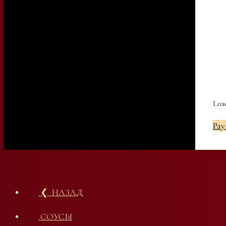
Load
Pay
❮ НАЗАД
СОУСЫ