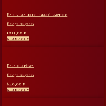
Бастурма из говяжьей вырезки
Блюда на углях
1015,00
₽
В КОРЗИНУ
Бараньи рёбра
Блюда на углях
640,00
₽
В КОРЗИНУ