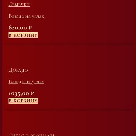
Семечки
Блюда на углях
620,00
₽
В КОРЗИНУ
Дорадо
Блюда на углях
1035,00
₽
В КОРЗИНУ
Сибас с овощами