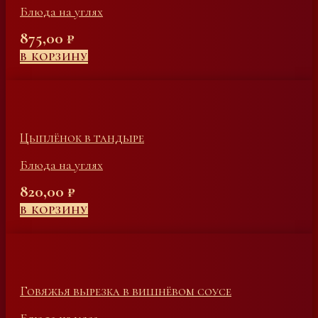
Блюда на углях
875,00
₽
В КОРЗИНУ
Цыплёнок в тандыре
Блюда на углях
820,00
₽
В КОРЗИНУ
Говяжья вырезка в вишнёвом соусе