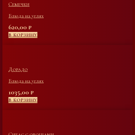
Семечки
Блюда на углях
620,00
₽
В КОРЗИНУ
Дорадо
Блюда на углях
1035,00
₽
В КОРЗИНУ
Сибас с овощами