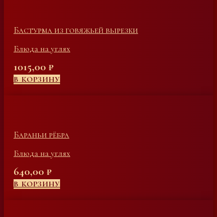
Бастурма из говяжьей вырезки
Блюда на углях
1015,00
₽
В КОРЗИНУ
Бараньи рёбра
Блюда на углях
640,00
₽
В КОРЗИНУ