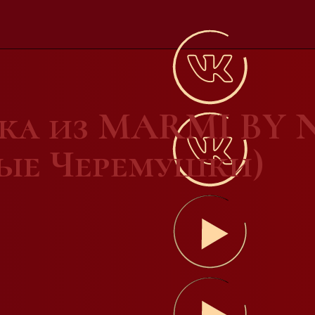
вка из MARMI BY
вые Черемушки)