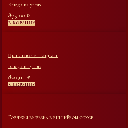
Блюда на углях
875,00
₽
В КОРЗИНУ
Цыплёнок в тандыре
Блюда на углях
820,00
₽
В КОРЗИНУ
Говяжья вырезка в вишнёвом соусе