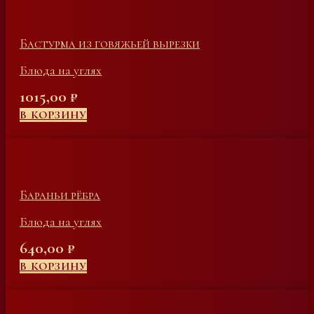
Бастурма из говяжьей вырезки
Блюда на углях
1015,00
₽
В КОРЗИНУ
Бараньи рёбра
Блюда на углях
640,00
₽
В КОРЗИНУ