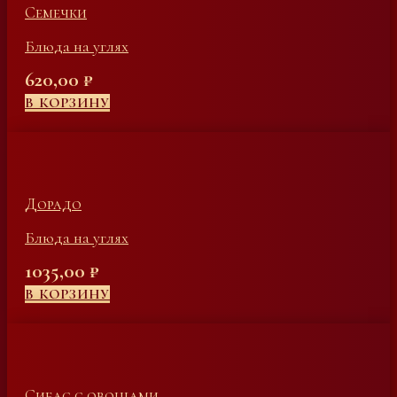
Семечки
Блюда на углях
620,00
₽
В КОРЗИНУ
Дорадо
Блюда на углях
1035,00
₽
В КОРЗИНУ
Сибас с овощами