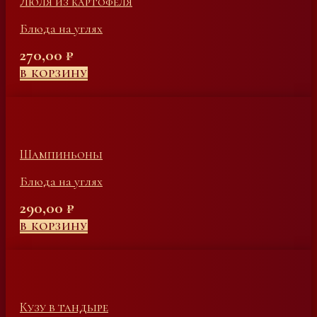
Люля из картофеля
Блюда на углях
270,00
₽
В КОРЗИНУ
Шампиньоны
Блюда на углях
290,00
₽
В КОРЗИНУ
Кузу в тандыре