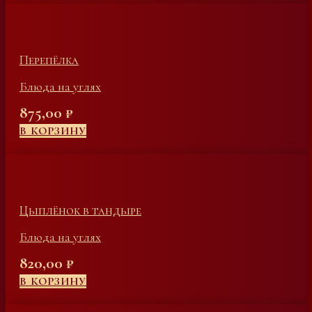
Перепёлка
Блюда на углях
875,00
₽
В КОРЗИНУ
Цыплёнок в тандыре
Блюда на углях
820,00
₽
В КОРЗИНУ