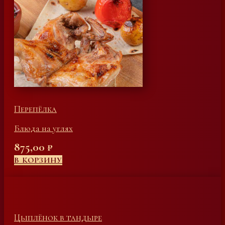
Перепёлка
Блюда на углях
875,00
₽
В КОРЗИНУ
Цыплёнок в тандыре