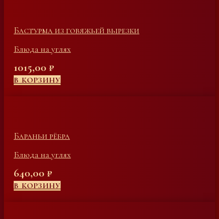
Бастурма из говяжьей вырезки
Блюда на углях
1015,00
₽
В КОРЗИНУ
Бараньи рёбра
Блюда на углях
640,00
₽
В КОРЗИНУ