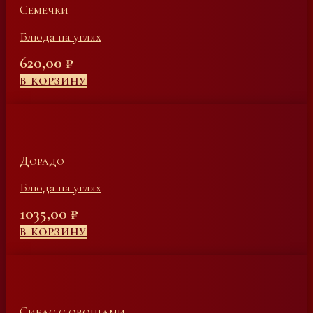
Семечки
Блюда на углях
620,00
₽
В КОРЗИНУ
Дорадо
Блюда на углях
1035,00
₽
В КОРЗИНУ
Сибас с овощами