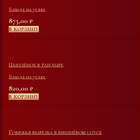
Блюда на углях
875,00
₽
В КОРЗИНУ
Цыплёнок в тандыре
Блюда на углях
820,00
₽
В КОРЗИНУ
Говяжья вырезка в вишнёвом соусе