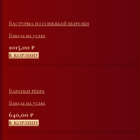
Бастурма из говяжьей вырезки
Блюда на углях
1015,00
₽
В КОРЗИНУ
Бараньи рёбра
Блюда на углях
640,00
₽
В КОРЗИНУ