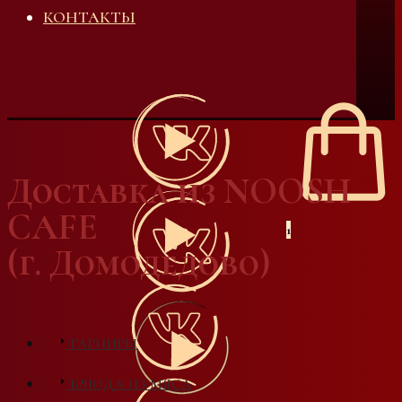
КОНТАКТЫ
Доставка из NOOSH
CAFE
1
(г. Домодедово)
ГАРНИРЫ
БЛЮДА ИЗ МЯСА