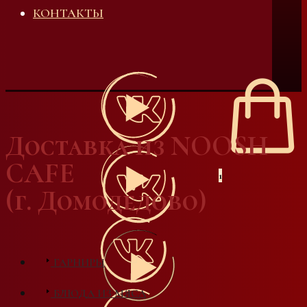
КОНТАКТЫ
Доставка из NOOSH
CAFE
1
(г. Домодедово)
ГАРНИРЫ
БЛЮДА ИЗ МЯСА