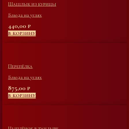
Шашлык из курицы
Блюда на углях
440,00
₽
В КОРЗИНУ
Перепёлка
Блюда на углях
875,00
₽
В КОРЗИНУ
Цыплёнок в тандыре