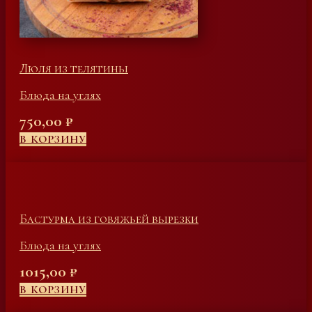
Люля из телятины
Блюда на углях
750,00
₽
В КОРЗИНУ
Бастурма из говяжьей вырезки
Блюда на углях
1015,00
₽
В КОРЗИНУ