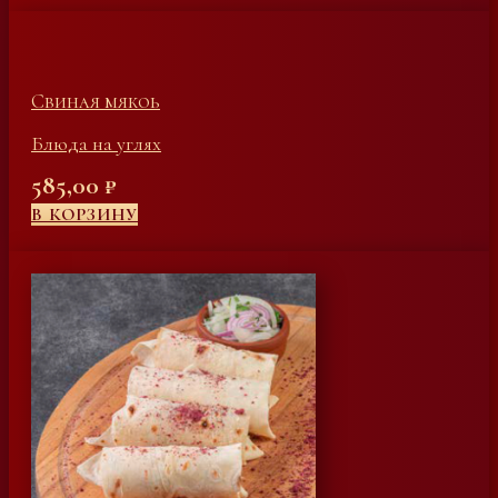
Свиная мякоь
Блюда на углях
585,00
₽
В КОРЗИНУ