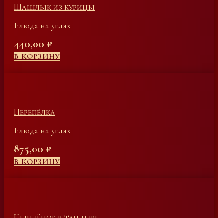
Шашлык из курицы
Блюда на углях
440,00
₽
В КОРЗИНУ
Перепёлка
Блюда на углях
875,00
₽
В КОРЗИНУ
Цыплёнок в тандыре