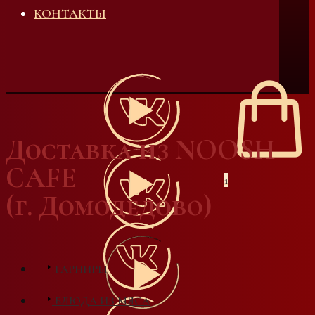
КОНТАКТЫ
Доставка из NOOSH
CAFE
1
(г. Домодедово)
ГАРНИРЫ
БЛЮДА ИЗ МЯСА