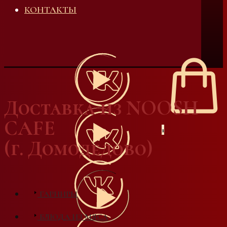
КОНТАКТЫ
Доставка из NOOSH
CAFE
1
(г. Домодедово)
ГАРНИРЫ
БЛЮДА ИЗ МЯСА