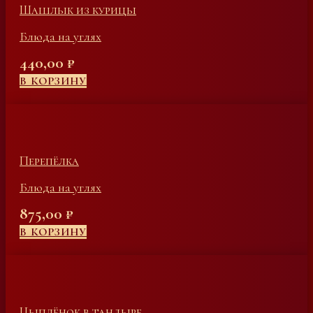
Шашлык из курицы
Блюда на углях
440,00
₽
В КОРЗИНУ
Перепёлка
Блюда на углях
875,00
₽
В КОРЗИНУ
Цыплёнок в тандыре