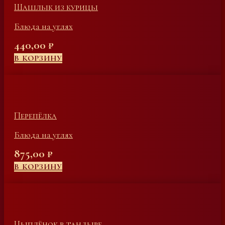
Шашлык из курицы
Блюда на углях
440,00
₽
В КОРЗИНУ
Перепёлка
Блюда на углях
875,00
₽
В КОРЗИНУ
Цыплёнок в тандыре