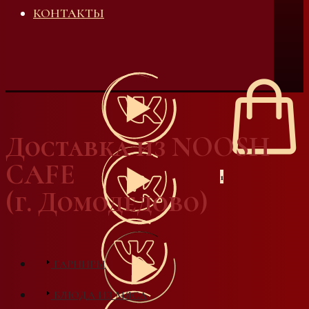
КОНТАКТЫ
Доставка из NOOSH
CAFE
1
(г. Домодедово)
ГАРНИРЫ
БЛЮДА ИЗ МЯСА