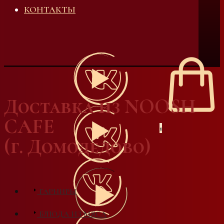
КОНТАКТЫ
Доставка из NOOSH
CAFE
1
(г. Домодедово)
ГАРНИРЫ
БЛЮДА ИЗ МЯСА