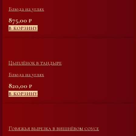
Блюда на углях
875,00
₽
В КОРЗИНУ
Цыплёнок в тандыре
Блюда на углях
820,00
₽
В КОРЗИНУ
Говяжья вырезка в вишнёвом соусе