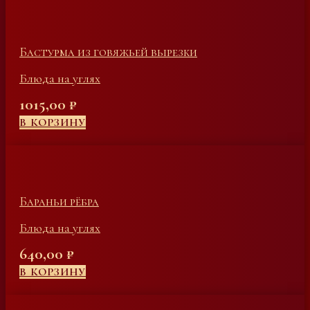
Бастурма из говяжьей вырезки
Блюда на углях
1015,00
₽
В КОРЗИНУ
Бараньи рёбра
Блюда на углях
640,00
₽
В КОРЗИНУ