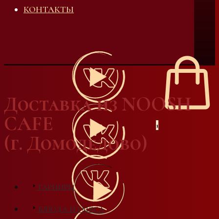
КОНТАКТЫ
Доставка из NOOSH
CAFE
1
(г. Домодедово)
ГАРНИРЫ
БЛЮДА ИЗ МЯСА