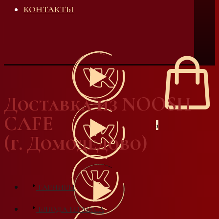
КОНТАКТЫ
Доставка из NOOSH
CAFE
1
(г. Домодедово)
ГАРНИРЫ
БЛЮДА ИЗ МЯСА