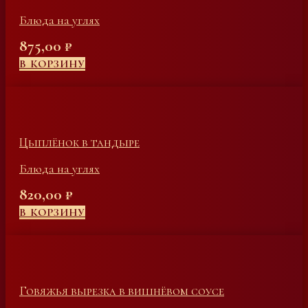
Блюда на углях
875,00
₽
В КОРЗИНУ
Цыплёнок в тандыре
Блюда на углях
820,00
₽
В КОРЗИНУ
Говяжья вырезка в вишнёвом соусе