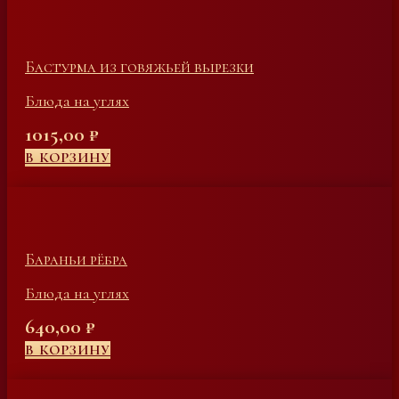
Бастурма из говяжьей вырезки
Блюда на углях
1015,00
₽
В КОРЗИНУ
Бараньи рёбра
Блюда на углях
640,00
₽
В КОРЗИНУ