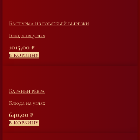
Бастурма из говяжьей вырезки
Блюда на углях
1015,00
₽
В КОРЗИНУ
Бараньи рёбра
Блюда на углях
640,00
₽
В КОРЗИНУ