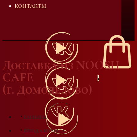
КОНТАКТЫ
Доставка из NOOSH
CAFE
1
(г. Домодедово)
ГАРНИРЫ
БЛЮДА ИЗ МЯСА