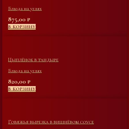
Блюда на углях
875,00
₽
В КОРЗИНУ
Цыплёнок в тандыре
Блюда на углях
820,00
₽
В КОРЗИНУ
Говяжья вырезка в вишнёвом соусе