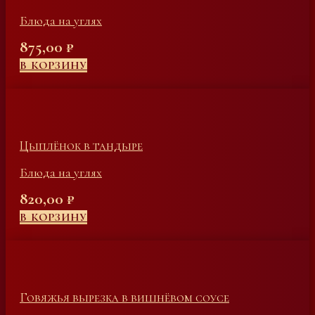
Блюда на углях
875,00
₽
В КОРЗИНУ
Цыплёнок в тандыре
Блюда на углях
820,00
₽
В КОРЗИНУ
Говяжья вырезка в вишнёвом соусе