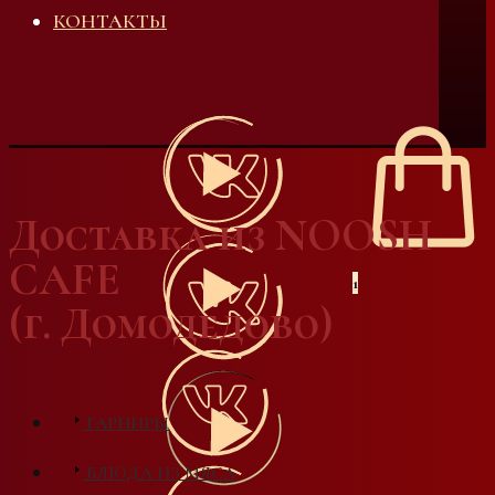
КОНТАКТЫ
Доставка из NOOSH
CAFE
1
(г. Домодедово)
ГАРНИРЫ
БЛЮДА ИЗ МЯСА