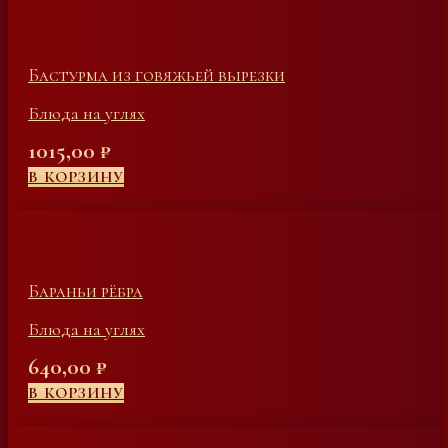
Бастурма из говяжьей вырезки
Блюда на углях
1015,00
₽
В КОРЗИНУ
Бараньи рёбра
Блюда на углях
640,00
₽
В КОРЗИНУ