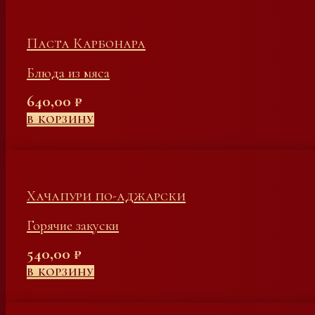
Паста Карбонара
Блюда из мяса
640,00
₽
В КОРЗИНУ
Хачапури по-аджарски
Горячие закуски
540,00
₽
В КОРЗИНУ