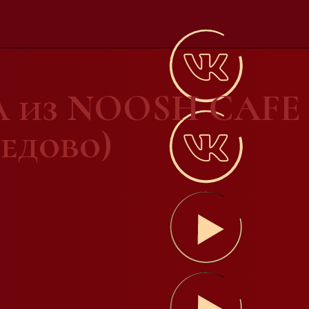
а из NOOSH CAF
дедово)