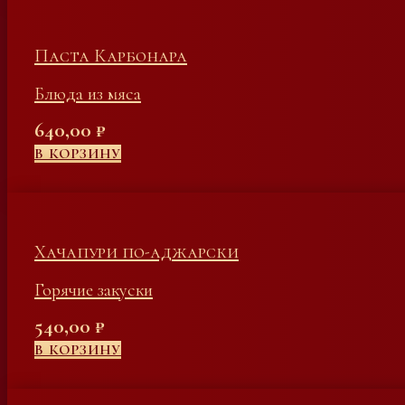
Паста Карбонара
Блюда из мяса
640,00
₽
В КОРЗИНУ
Хачапури по-аджарски
Горячие закуски
540,00
₽
В КОРЗИНУ