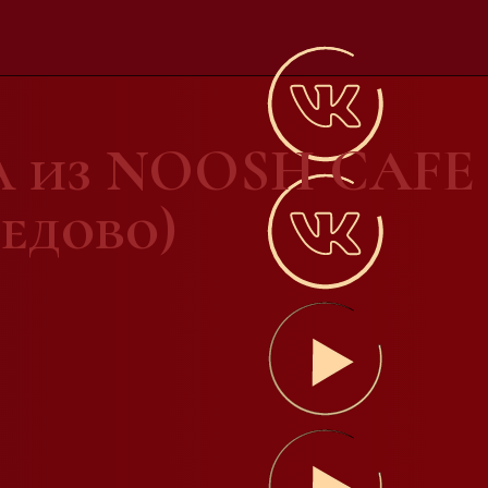
а из NOOSH CAF
дедово)