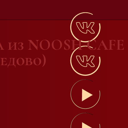
а из NOOSH CAF
дедово)