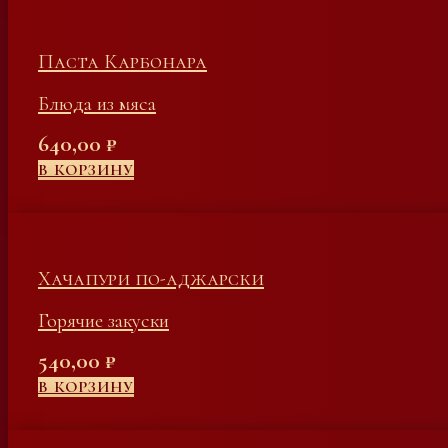
Паста Карбонара
Блюда из мяса
640,00
₽
В КОРЗИНУ
Хачапури по-аджарски
Горячие закуски
540,00
₽
В КОРЗИНУ