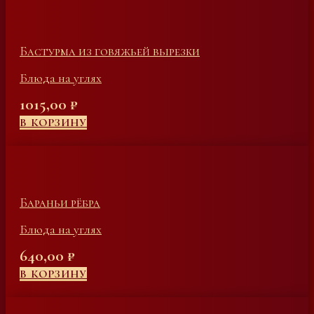
Бастурма из говяжьей вырезки
Блюда на углях
1015,00
₽
В КОРЗИНУ
Бараньи рёбра
Блюда на углях
640,00
₽
В КОРЗИНУ