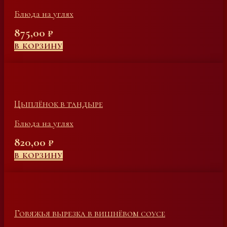
Блюда на углях
875,00
₽
В КОРЗИНУ
Цыплёнок в тандыре
Блюда на углях
820,00
₽
В КОРЗИНУ
Говяжья вырезка в вишнёвом соусе