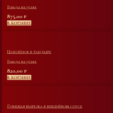
Блюда на углях
875,00
₽
В КОРЗИНУ
Цыплёнок в тандыре
Блюда на углях
820,00
₽
В КОРЗИНУ
Говяжья вырезка в вишнёвом соусе