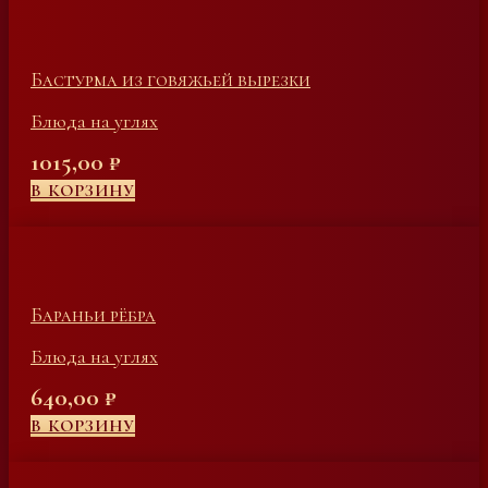
Бастурма из говяжьей вырезки
Блюда на углях
1015,00
₽
В КОРЗИНУ
Бараньи рёбра
Блюда на углях
640,00
₽
В КОРЗИНУ