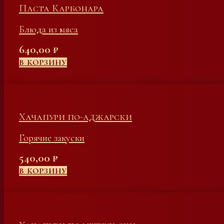
Паста Карбонара
Блюда из мяса
640,00
₽
В КОРЗИНУ
Хачапури по-аджарски
Горячие закуски
540,00
₽
В КОРЗИНУ