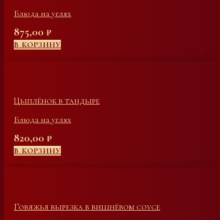
Блюда на углях
875,00
₽
В КОРЗИНУ
Цыплёнок в тандыре
Блюда на углях
820,00
₽
В КОРЗИНУ
Говяжья вырезка в вишнёвом соусе