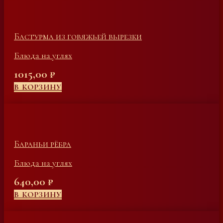
Бастурма из говяжьей вырезки
Блюда на углях
1015,00
₽
В КОРЗИНУ
Бараньи рёбра
Блюда на углях
640,00
₽
В КОРЗИНУ