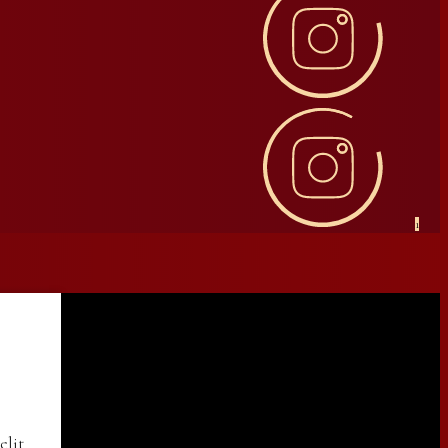
1
elit