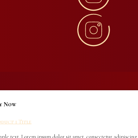
y Now
duct 1 Title
ple text. Lorem ipsum dolor sit amet, consectetur adipiscing 