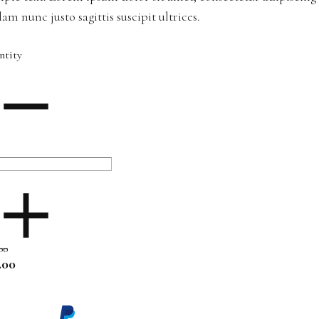
lam nunc justo sagittis suscipit ultrices.
ntity
00
.00