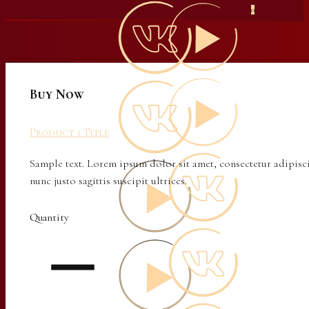
0
Buy Now
Product 1 Title
Sample text. Lorem ipsum dolor sit amet, consectetur adipisci
nunc justo sagittis suscipit ultrices.
Quantity