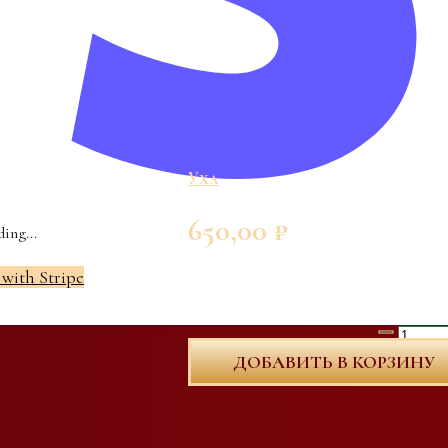
Уха
650,00
₽
ing...
Сёмга, судак, креветки, картофел
 with Stripe
Количеств
ДОБАВИТЬ В КОРЗИНУ