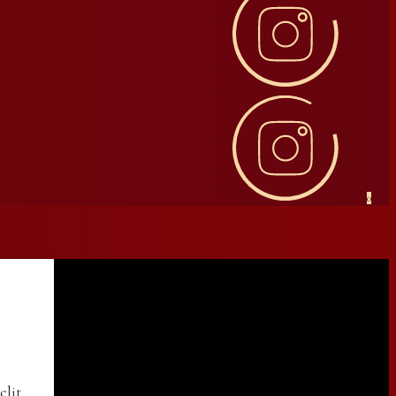
0
elit