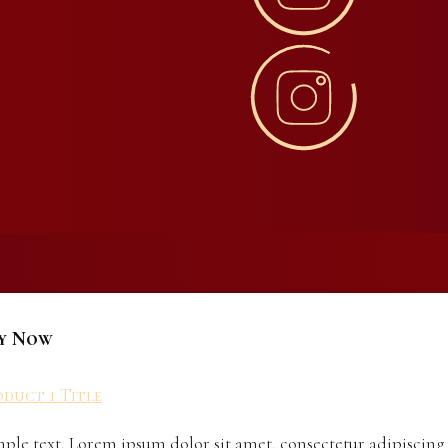
y Now
duct 1 Title
ple text. Lorem ipsum dolor sit amet, consectetur adipiscing 