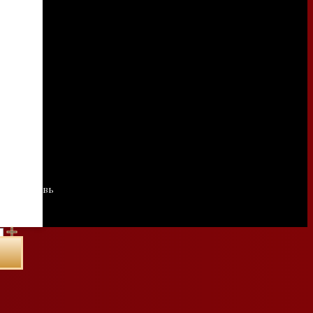
ь, морковь
о