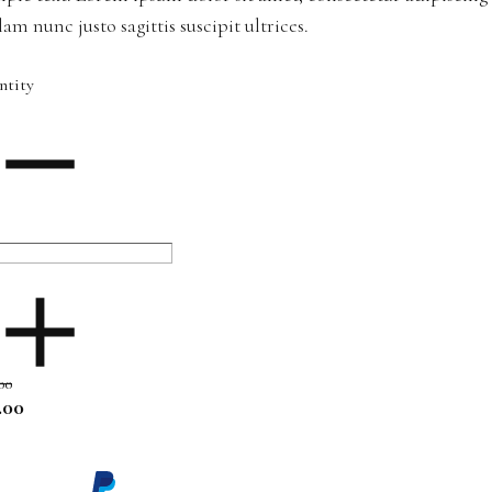
lam nunc justo sagittis suscipit ultrices.
ntity
00
.00