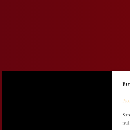
Bu
Pro
Sam
nul