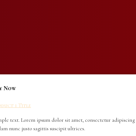
y Now
duct 1 Title
ple text. Lorem ipsum dolor sit amet, consectetur adipiscing 
lam nunc justo sagittis suscipit ultrices.