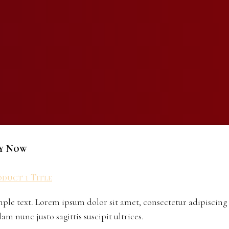
y Now
duct 1 Title
ple text. Lorem ipsum dolor sit amet, consectetur adipiscing 
lam nunc justo sagittis suscipit ultrices.