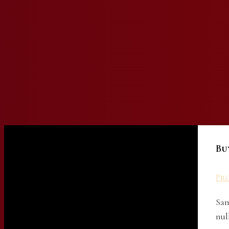
Bu
Pro
Sam
nul