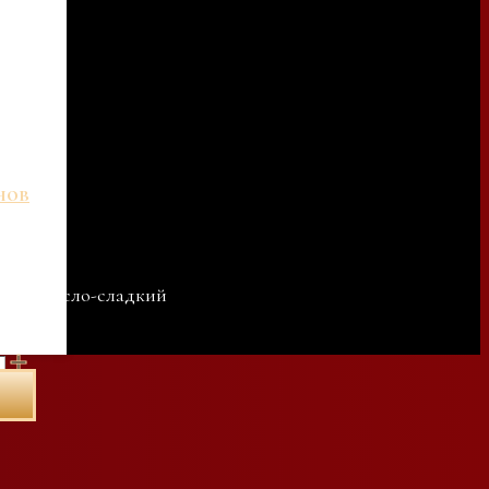
нов
 соус кисло-сладкий
о