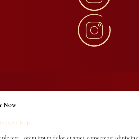
y Now
duct 1 Title
ple text. Lorem ipsum dolor sit amet, consectetur adipiscing 