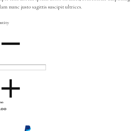
lam nunc justo sagittis suscipit ultrices.
ntity
00
.00