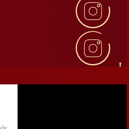
0
elit