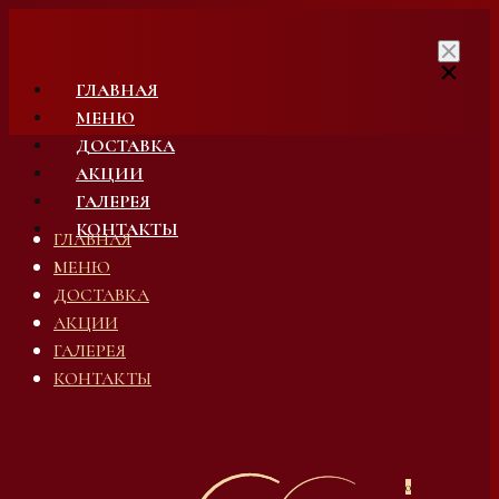
Skip
to
content
ГЛАВНАЯ
МЕНЮ
ДОСТАВКА
АКЦИИ
ГАЛЕРЕЯ
КОНТАКТЫ
ГЛАВНАЯ
МЕНЮ
ДОСТАВКА
АКЦИИ
ГАЛЕРЕЯ
КОНТАКТЫ
0