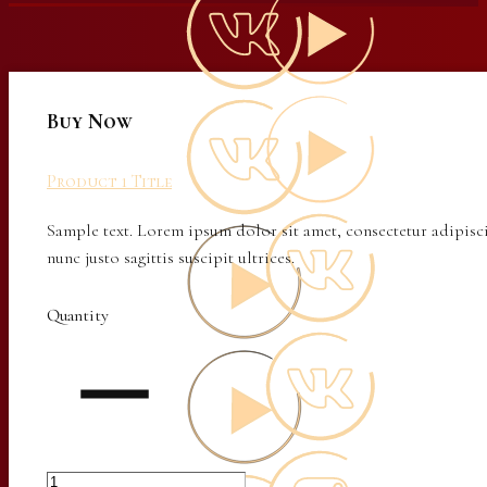
Buy Now
Product 1 Title
Sample text. Lorem ipsum dolor sit amet, consectetur adipisci
nunc justo sagittis suscipit ultrices.
Quantity