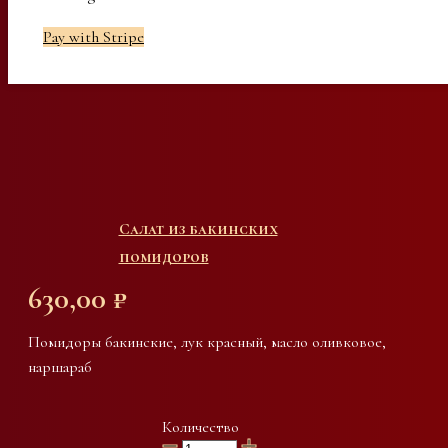
Pay with Stripe
Салат из бакинских
помидоров
630,00
₽
Помидоры бакинские, лук красный, масло оливковое,
наршараб
Количество