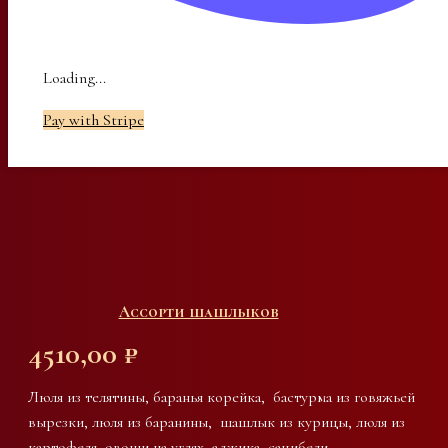
Loading...
Pay with Stripe
Ассорти шашлыков
4510,00
₽
Люля из телятины, баранья корейка, бастурма из говяжьей
вырезки, люля из баранины, шашлык из курицы, люля из
картофеля, овощи на углях, аджика, сацибели