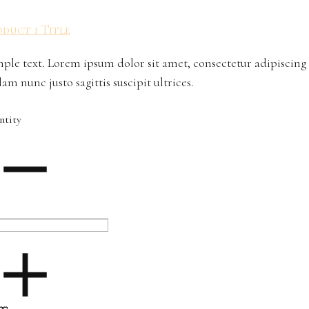
duct 1 Title
ple text. Lorem ipsum dolor sit amet, consectetur adipiscing 
lam nunc justo sagittis suscipit ultrices.
ntity
00