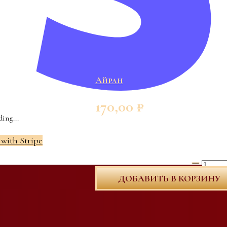
Айран
170,00
₽
ing...
 with Stripe
Количеств
ДОБАВИТЬ В КОРЗИНУ