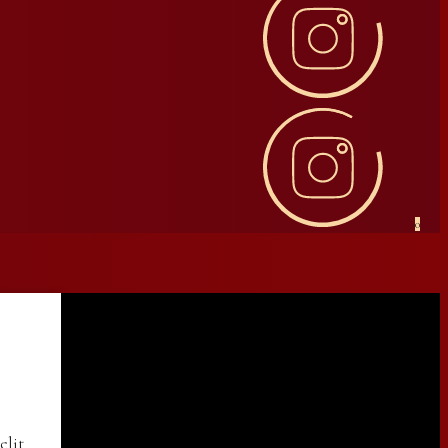
0
elit