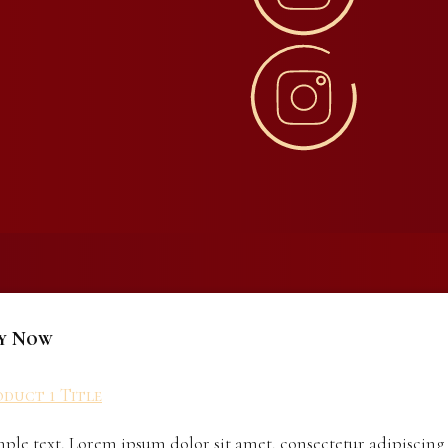
y Now
duct 1 Title
ple text. Lorem ipsum dolor sit amet, consectetur adipiscing 