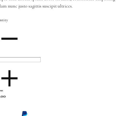
lam nunc justo sagittis suscipit ultrices.
ntity
00
.00