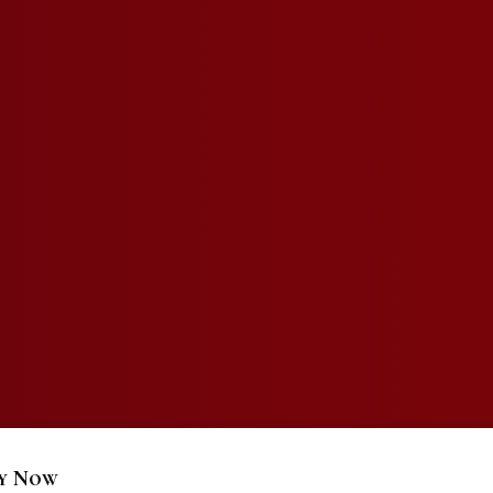
y Now