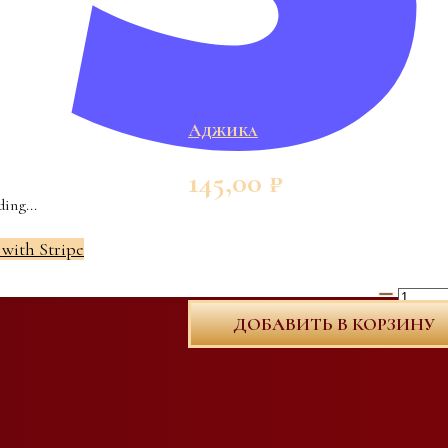
Аджика
145,00
₽
ing...
 with Stripe
Количеств
ДОБАВИТЬ В КОРЗИНУ