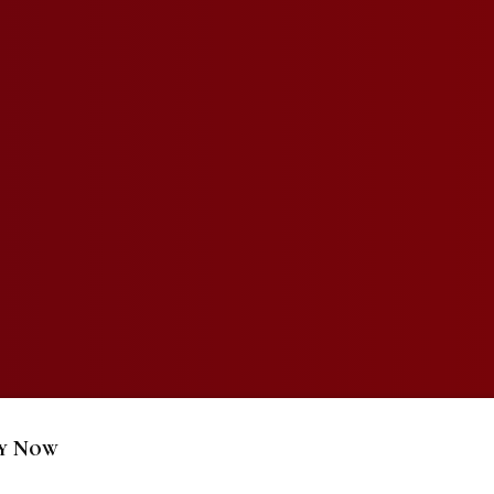
y Now