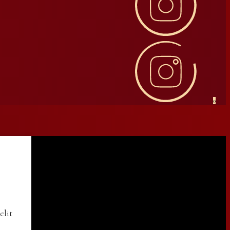
0
elit