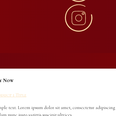
y Now
duct 1 Title
ple text. Lorem ipsum dolor sit amet, consectetur adipiscing 
lam nunc justo sagittis suscipit ultrices.