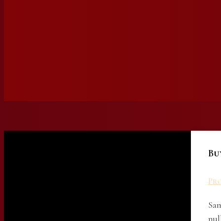
Bu
Pro
Sam
nul