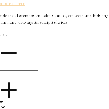
duct 1 Title
ple text. Lorem ipsum dolor sit amet, consectetur adipiscing 
lam nunc justo sagittis suscipit ultrices.
ntity
00
.00