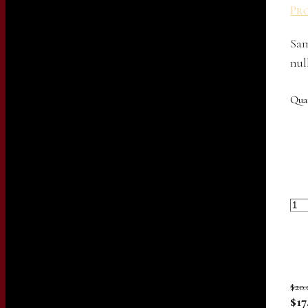
Pro
Sam
nul
Qua
$20.
$17