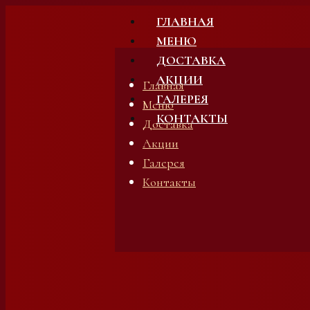
Skip
ГЛАВНАЯ
to
МЕНЮ
content
ДОСТАВКА
АКЦИИ
Главная
ГАЛЕРЕЯ
Меню
КОНТАКТЫ
Доставка
Акции
Галерея
Контакты