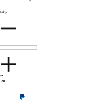
ntity
00
.00